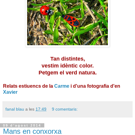
Tan distintes,
vestim idèntic color.
Petgem el verd natura.
Relats estiuencs de la
Carme
i d'una fotografia d'en
Xavier
fanal blau
a les
17:49
9 comentaris:
09 d’agost 2014
Mans en conxorxa